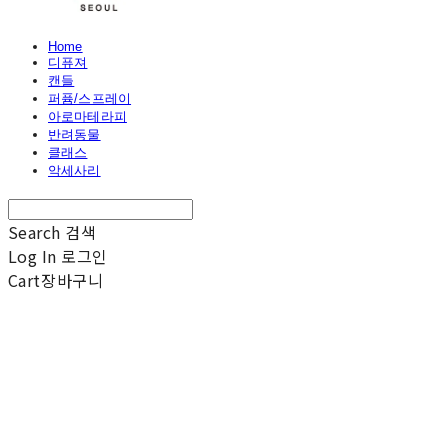
Home
디퓨져
캔들
퍼퓸/스프레이
아로마테라피
반려동물
클래스
악세사리
Search
검색
Log In
로그인
Cart
장바구니