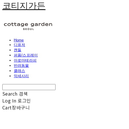
코티지가든
Home
디퓨져
캔들
퍼퓸/스프레이
아로마테라피
반려동물
클래스
악세사리
Search
검색
Log In
로그인
Cart
장바구니