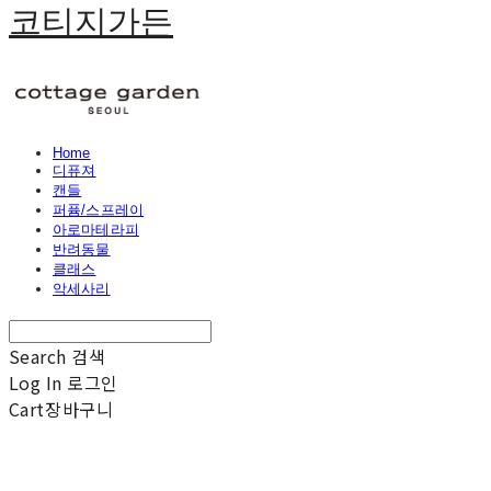
코티지가든
Home
디퓨져
캔들
퍼퓸/스프레이
아로마테라피
반려동물
클래스
악세사리
Search
검색
Log In
로그인
Cart
장바구니