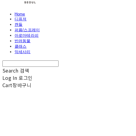
Home
디퓨져
캔들
퍼퓸/스프레이
아로마테라피
반려동물
클래스
악세사리
Search
검색
Log In
로그인
Cart
장바구니