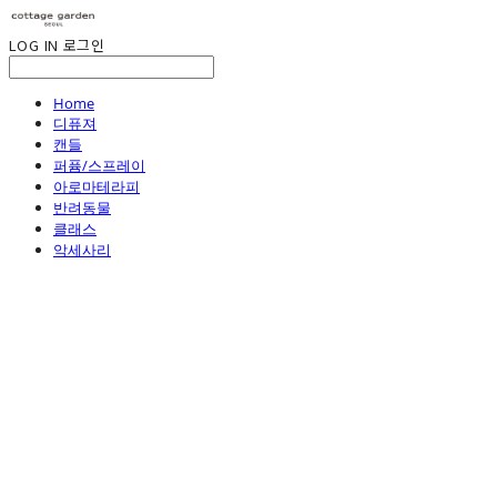
LOG IN
로그인
Home
디퓨져
캔들
퍼퓸/스프레이
아로마테라피
반려동물
클래스
악세사리