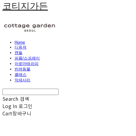
코티지가든
Home
디퓨져
캔들
퍼퓸/스프레이
아로마테라피
반려동물
클래스
악세사리
Search
검색
Log In
로그인
Cart
장바구니