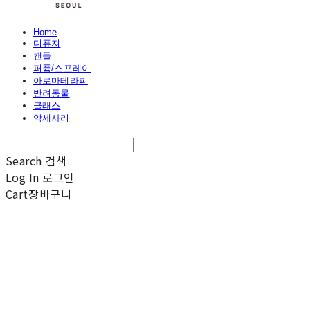
Home
디퓨져
캔들
퍼퓸/스프레이
아로마테라피
반려동물
클래스
악세사리
Search
검색
Log In
로그인
Cart
장바구니