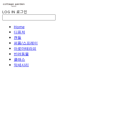
LOG IN
로그인
Home
디퓨져
캔들
퍼퓸/스프레이
아로마테라피
반려동물
클래스
악세사리