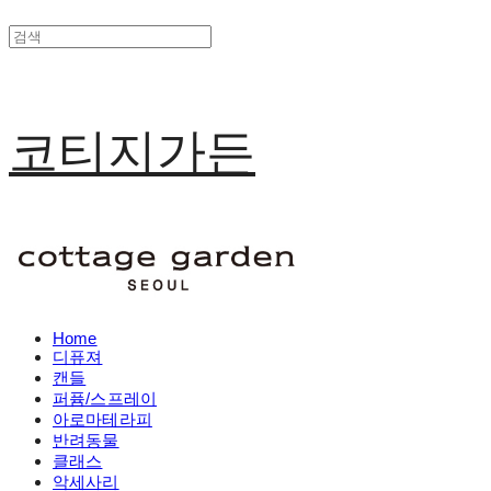
코티지가든
Home
디퓨져
캔들
퍼퓸/스프레이
아로마테라피
반려동물
클래스
악세사리