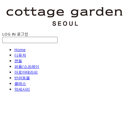
LOG IN
로그인
Home
디퓨져
캔들
퍼퓸/스프레이
아로마테라피
반려동물
클래스
악세사리