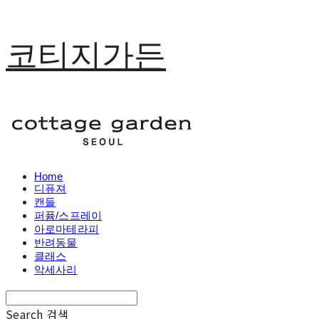
코티지가든
Home
디퓨져
캔들
퍼퓸/스프레이
아로마테라피
반려동물
클래스
악세사리
Search
검색