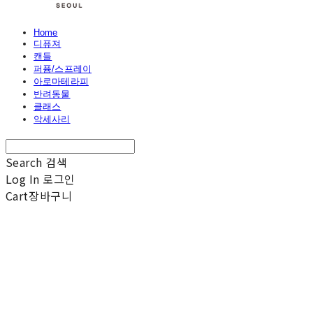
Home
디퓨져
캔들
퍼퓸/스프레이
아로마테라피
반려동물
클래스
악세사리
Search
검색
Log In
로그인
Cart
장바구니