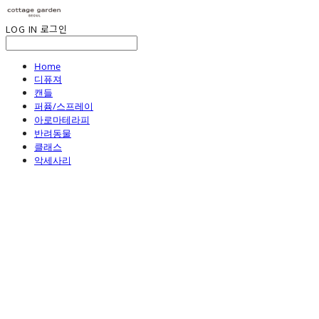
LOG IN
로그인
Home
디퓨져
캔들
퍼퓸/스프레이
아로마테라피
반려동물
클래스
악세사리