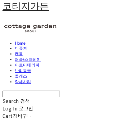
코티지가든
Home
디퓨져
캔들
퍼퓸/스프레이
아로마테라피
반려동물
클래스
악세사리
Search
검색
Log In
로그인
Cart
장바구니