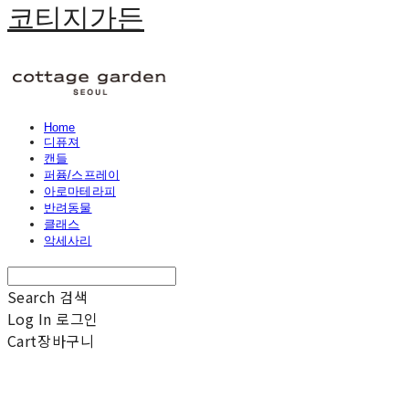
코티지가든
Home
디퓨져
캔들
퍼퓸/스프레이
아로마테라피
반려동물
클래스
악세사리
Search
검색
Log In
로그인
Cart
장바구니