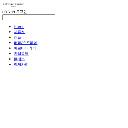
LOG IN
로그인
Home
디퓨져
캔들
퍼퓸/스프레이
아로마테라피
반려동물
클래스
악세사리