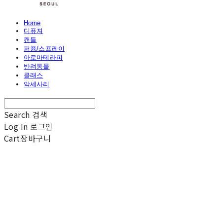
Home
디퓨져
캔들
퍼퓸/스프레이
아로마테라피
반려동물
클래스
악세사리
Search
검색
Log In
로그인
Cart
장바구니