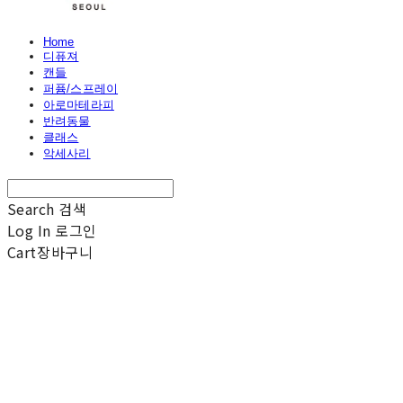
Home
디퓨져
캔들
퍼퓸/스프레이
아로마테라피
반려동물
클래스
악세사리
Search
검색
Log In
로그인
Cart
장바구니