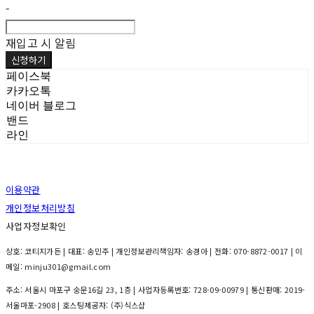
-
재입고 시 알림
신청하기
페이스북
카카오톡
네이버 블로그
밴드
라인
이용약관
개인정보처리방침
사업자정보확인
상호: 코티지가든 | 대표: 송민주 | 개인정보관리책임자: 송경아 | 전화: 070-8872-0017 | 이
메일: minju301@gmail.com
주소: 서울시 마포구 숭문16길 23, 1층 | 사업자등록번호:
728-09-00979
| 통신판매:
2019-
서울마포-2908
| 호스팅제공자: (주)식스샵