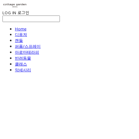
LOG IN
로그인
Home
디퓨져
캔들
퍼퓸/스프레이
아로마테라피
반려동물
클래스
악세사리