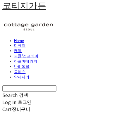
코티지가든
Home
디퓨져
캔들
퍼퓸/스프레이
아로마테라피
반려동물
클래스
악세사리
Search
검색
Log In
로그인
Cart
장바구니